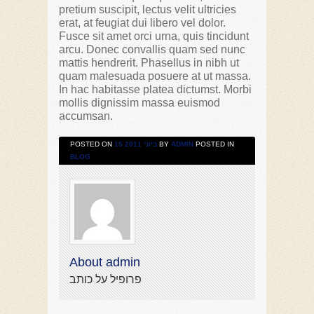
pretium suscipit, lectus velit ultricies
erat, at feugiat dui libero vel dolor.
Fusce sit amet orci urna, quis tincidunt
arcu. Donec convallis quam sed nunc
mattis hendrerit. Phasellus in nibh ut
quam malesuada posuere at ut massa.
In hac habitasse platea dictumst. Morbi
mollis dignissim massa euismod
accumsan.
POSTED ON
15 ביוני 2011
BY
ADMIN
POSTED IN
BLOG
About admin
פרופיל על כותב