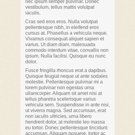
nec ipsum semper pulvinar. Donec
vestibulum, tellus mattis volutpat
iaculis.
Cras sed eros eros. Nulla volutpat
pellentesque nibh, in eleifend eros
cursus at. Phasellus a vehicula neque.
Vivamus consequat aliquet sapien et
varius. Ut diam diam, malesuada
commodo interdum vitae, convallis non
ipsum. Nulla facilisi. Quisque eu nunc
dolor.
Fusce fringilla rhoncus erat a dapibus.
Quisque feugiat neque ut ante sodales
molestie. Pellentesque pulvinar mi a
lorem pulvinar non egestas urna
ullamcorper. Aliquam sit amet nisi at
tellus pharetra scelerisque varius
vehicula sem. Suspendisse in ante nisi,
ut viverra magna. Sed accumsan, erat
non iaculis ultricies, urna libero
hendrerit dolor, at molestie leo massa
eu tortor. Donec pellentesque tincidunt
accumsan. Aliquam posuere, tortor ac