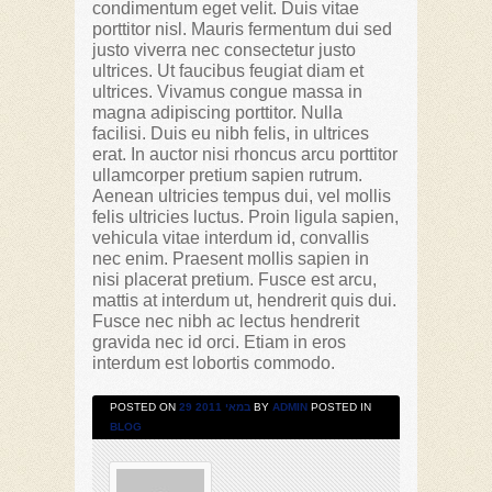
condimentum eget velit. Duis vitae
porttitor nisl. Mauris fermentum dui sed
justo viverra nec consectetur justo
ultrices. Ut faucibus feugiat diam et
ultrices. Vivamus congue massa in
magna adipiscing porttitor. Nulla
facilisi. Duis eu nibh felis, in ultrices
erat. In auctor nisi rhoncus arcu porttitor
ullamcorper pretium sapien rutrum.
Aenean ultricies tempus dui, vel mollis
felis ultricies luctus. Proin ligula sapien,
vehicula vitae interdum id, convallis
nec enim. Praesent mollis sapien in
nisi placerat pretium. Fusce est arcu,
mattis at interdum ut, hendrerit quis dui.
Fusce nec nibh ac lectus hendrerit
gravida nec id orci. Etiam in eros
interdum est lobortis commodo.
POSTED ON
29 במאי 2011
BY
ADMIN
POSTED IN
BLOG