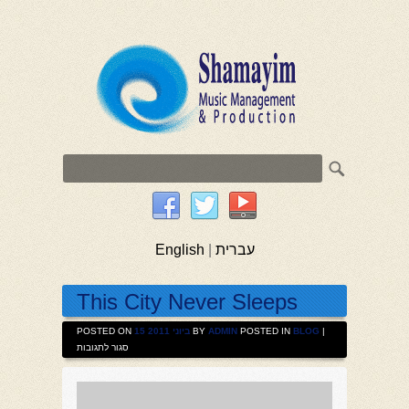
English
|
עברית
This City Never Sleeps
POSTED ON
15 ביוני 2011
BY
ADMIN
POSTED IN
BLOG
|
על
סגור לתגובות
THIS
CITY
NEVER