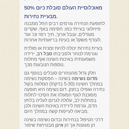
50% מאוכלוסיית העולם סובלת כיום
מבעיית נחירות.
לתופעת הנחירה גורמים רבים החל ממבנה
פיזיולוגי בעייתי כמו: חסימה באף, שקדים
מוגדלים, ענבל ארוך, חיך רפוי וכו' ועד
לעודף משקל או בעיות בריאותיות אחרות.
בעיית נחירות יכולה להיות זמנית או מולדת
וגורמת לנוחר ולסביבתו
סבל רב
, ירידה
משמעותית באיכות השינה ואף מחלות
נוספות הנובעות מכך.
חלק גדול מהנוחרים סובלים בנוסף גם
מדום נשימה
בשינה – הפסקות נשימה
במהלך השינה (5-30 בדקה!) המלוות בקול
נחירה ואפילו בחנק. דום נשימה היא תופעה
מסוכנת לגוף המעלה את הסיכוי לחלות
במחלות לב, עלולה לגרום לעליה בלחץ
הדם, גורמת לירידה באיכות השינה ולכן
מביאה לעייפות קשה במהלך היום.
דרכי הטיפול בנחירות ובדום נשימה בשינה
הן מגוונות אך הן
אינן
מבטיחות שיפור