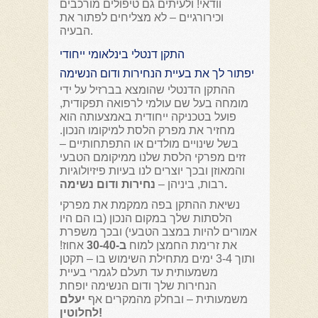
וודאי! ולעיתים גם טיפולים מורכבים
וכירורגיים – לא מצליחים לפתור את
הבעיה.
התקן דנטלי בינלאומי ייחודי
יפתור לך את בעיית הנחירות ודום הנשימה
ההתקן הדנטלי שהומצא בברזיל על ידי
מומחה בעל שם עולמי לרפואה תפקודית,
פועל בטכניקה ייחודית באמצעותה הוא
מחזיר את מפרק הלסת למיקומו הנכון.
בשל שינויים מולדים או התפתחותיים –
זזים מפרקי הלסת שלנו ממיקומם הטבעי
והמאוזן ובכך יוצרים לנו בעיות פיזיולוגיות
נחירות ודום נשימה.
רבות, ביניהן –
נשיאת ההתקן בפה ממקמת את מפרקי
הלסתות שלך במקום הנכון (בו הם היו
אמורים להיות במצב הטבעי) ובכך משפרת
את זרימת החמצן למוח
ב-30-40
אחוז!
ותוך 3-4 ימים מתחילת השימוש בו – תקטן
משמעותית עד תעלם לגמרי בעיית
הנחירות שלך ודום הנשימה יופחת
משמעותית – ובחלק מהמקרים אף
יעלם
לחלוטין!