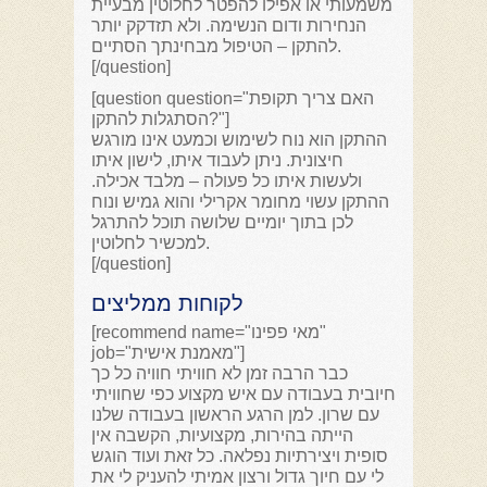
משמעותי או אפילו להפטר לחלוטין מבעיית
הנחירות ודום הנשימה. ולא תזדקק יותר
להתקן – הטיפול מבחינתך הסתיים.
[/question]
[question question="האם צריך תקופת
הסתגלות להתקן?"]
ההתקן הוא נוח לשימוש וכמעט אינו מורגש
חיצונית. ניתן לעבוד איתו, לישון איתו
ולעשות איתו כל פעולה – מלבד אכילה.
ההתקן עשוי מחומר אקרילי והוא גמיש ונוח
לכן בתוך יומיים שלושה תוכל להתרגל
למכשיר לחלוטין.
[/question]
לקוחות ממליצים
[recommend name="מאי פפינו"
job="מאמנת אישית"]
כבר הרבה זמן לא חוויתי חוויה כל כך
חיובית בעבודה עם איש מקצוע כפי שחוויתי
עם שרון. למן הרגע הראשון בעבודה שלנו
הייתה בהירות, מקצועיות, הקשבה אין
סופית ויצירתיות נפלאה. כל זאת ועוד הוגש
לי עם חיוך גדול ורצון אמיתי להעניק לי את