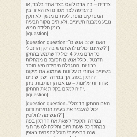
צדדית – בה אדם לועס בצד אחד בלבד, או
בהעדפה לצד מסוים ואז האיזון בין
המפרקים מופר. לעיתים מנשך לא תקין
נובע ממבנה השיניים, ולעיתים מקור הבעיה
בזמן הלידה ממש.
[/question]
[question question="האם ישנם אנשים
שאינם יכולים להשתמש בהתקן הדנטלי?"]
כל אדם מגיל 4 יכול להשתמש בהתקן
הדנטלי, כולל אנשים הסובלים ממחלות
כרוניות. המגבלה היחידה היא חוסר
בשיניים אחוריות עליונות שתמנע את מיקום
ההתקן בפה. אך במידה וישנן שיניים
אחוריות עליונות – גם אם הן תותבות, ניתן
יהיה למקם בקלות את ההתקן.
[/question]
[question question="האם ההתקן הדנטלי
יכול להעביר את בעיית הנחירות ודום
הנשימה לחלוטין?"]
במידה ותקפיד לשאת את ההתקן בפה
במהלך כל שעות היום והלילה למשך חצי
שנה ברציפות! תוכל להפחית באופן