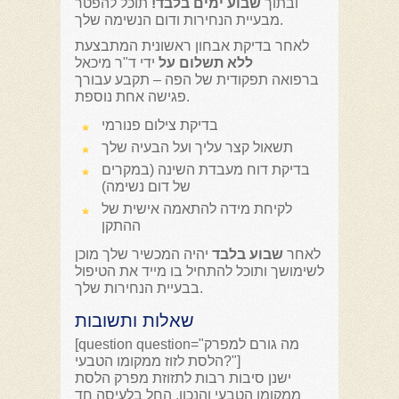
ובתוך
שבוע ימים בלבד!
תוכל להפטר
מבעיית הנחירות ודום הנשימה שלך.
לאחר בדיקת אבחון ראשונית המתבצעת
ללא תשלום על
ידי ד"ר מיכאל
ברפואה תפקודית של הפה – תקבע עבורך
פגישה אחת נוספת.
בדיקת צילום פנורמי
תשאול קצר עליך ועל הבעיה שלך
בדיקת דוח מעבדת השינה (במקרים
של דום נשימה)
לקיחת מידה להתאמה אישית של
ההתקן
לאחר
שבוע בלבד
יהיה המכשיר שלך מוכן
לשימושך ותוכל להתחיל בו מייד את הטיפול
בבעיית הנחירות שלך.
שאלות ותשובות
[question question="מה גורם למפרק
הלסת לזוז ממקומו הטבעי?"]
ישנן סיבות רבות לתזוזת מפרק הלסת
ממקומו הטבעי והנכון. החל בלעיסה חד