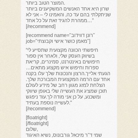
המוצר הטוב ביותר.
שרון היא אחד האנשים המשקיענים ביותר
שניתקלתי בהם עד כה, והאמינו לי – אני לא
ממהרת להגיד זאת על כל אחד…”
[/recommend]
[recommend name="רונן דווידוב"
job="מאמן כושר אישי וקבוצתי"]
“חיפשתי הכוונה מקצועית שתסייע לי
בשיווק העסק שלי, ולאחר אין ספור
חיפושים באינטרנט, סמינרים, קריאת
ספרות וחיפוש איש מקצוע מתאים…
הגעתי אלייך.הרצון והנכונות שלך עלו בקנה
אחד עם הרמה המקצועית המבורכת שלך.
הצלחת למזג מגוון רחב של מידע לעולם
תוכן שמציג את העשייה שלי באופן שיווקי
ומשכנע, על כן אני מודה לך.עוד ניפגש
לעשייה נוספת בעתיד.”
[/recommend]
[floatright]
[/floatright]
שלום,
שמי ד"ר מיכאל גורבונוס, נשיא האיגוד