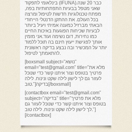
בינלאומי לתפקוד (IFUNA).כבר 20 שנה
שאני מטפל בבעיות התפתחותיות בפה,
מפתח טכנולוגיות חדשות לטיפול ומרצה
בכל העולם. את ההתקן הדנטלי הייחודי
הבאתי מברזיל כמענה אמיתי ויעיל ביותר
לבעיות שכיחות הפוגעות באיכות החיים
כמו נחירות, דום נשימה ועוד.אני מזמין
אותך לפגישת ייעוץ חינם בה תוכל ללמוד
יותר על המכשיר ובה נבצע בדיקה ראשונית
להתאמתך לטיפול.
[boxsmall subject="נושא"
email="test@gmail.com" title="מלא את
פרטיך בטופס וצור איתנו קשר כדי שנוכל
לעזור גם לך לישון לילה שקט ונינוח. לילה
טוב."]בדיקה[/boxsmall]
[contactbox email="test@gmail.com"
subject="בדיקה" title="מלא את פרטיך
בטופס וצור איתנו קשר כדי שנוכל לעזור גם
לך לישון לילה שקט ונינוח. לילה טוב."]
[/contactbox]