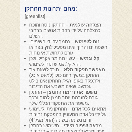
מהם יתרונות ההתקן:
[greenlist]
הצלחה עולמית
– ההתקן נוסה והוכח
כהצלחה על ידי רבבות אנשים ברחבי
העולם.
נוח לשימוש
– נתמך על ידי השיניים,
השפתיים והחיך ואינו מפעיל לחץ בפה או
גורם לתחושת אי נוחות.
קל וגמיש
– עשוי מחומר אקרילי ולכן
הוא קל, גמיש ונוח לשימוש.
מאפשר תפקוד מלא
– תוכל לשאת את
ההתקן במשך היום כולו (למעט אוכל)
ולתפקד באופן רגיל. ההתקן אינו בולט
וכמעט שאינו משבש את הדיבור.
משפר את זרימת החמצן
– ההתקן
גורם להזרמת יותר חמצן למוח ובכך
משפר את התפקוד הכללי שלך.
מתאים לכל אדם
– ההתקן ניתן לשימוש
על ידי כל אדם המעוניין בהפסקת נחירות
ודום נשימה בשינה (החל מגיל 4).
מראה שיפור מיידי
– השימוש בהתקן
יעיל ומביא לתוצאות מהירות – הנחירות